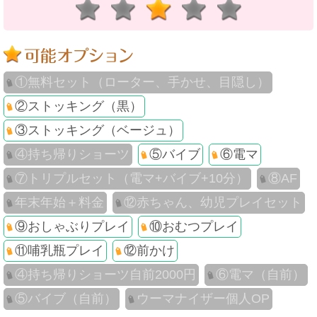
①無料セット（ローター、手かせ、目隠し）
②ストッキング（黒）
③ストッキング（ベージュ）
④持ち帰りショーツ
⑤バイブ
⑥電マ
⑦トリプルセット（電マ+バイブ+10分）
⑧AF
年末年始＋料金
⑫赤ちゃん、幼児プレイセット
⑨おしゃぶりプレイ
⑩おむつプレイ
⑪哺乳瓶プレイ
⑫前かけ
④持ち帰りショーツ自前2000円
⑥電マ（自前）
⑤バイブ（自前）
ウーマナイザー個人OP