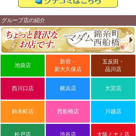
グループ店の紹介
新宿・
五反田・
池袋店
新大久保店
品川店
西川口店
横浜店
大宮店
錦糸町店
西船橋店
川越店
松戸店
渋谷店
大阪ミナミ店