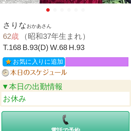
さりな
おかあさん
62
歳
（昭和37年生まれ）
T.168
B.93(D)
W.68
H.93
お気に入りに追加
▼本日の出勤情報
お休み
電話で予約