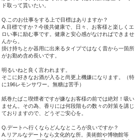
ド取って貰いたい。
Q.このお仕事をする上で目標はありますか？
A.目標ですか？今後共健康で、日々、お客様と楽しくエ
ロい事に励む事です。健康と安心感がなければできませ
んから。
掛け持ちとか器用に出来るタイプではなく昔から一箇所
がお勤め含め長いです。
明るいねと良く言われます。
そこに好きなお酒が入ると尚更上機嫌になります。（特
に196レモンサワー。無糖は苦手）
紙巻たばこ喫煙者ですが嫌なお客様の前では絶対！吸い
ません。その為、香りには何段階もの数々の対策を講じ
ておりますので、どうぞご安心を。
Q.デートへ行くならどんなところが良いですか？
A.リアルなデートなら文化的な所。美術館や博物館等