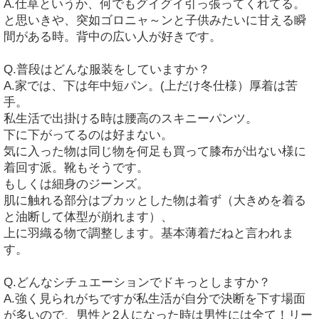
A.仕草というか、何でもグイグイ引っ張ってくれてる。
と思いきや、突如ゴロニャ～ンと子供みたいに甘える瞬
間がある時。背中の広い人が好きです。
Q.普段はどんな服装をしていますか？
A.家では、下は年中短パン。(上だけ冬仕様）厚着は苦
手。
私生活で出掛ける時は腰高のスキニーパンツ。
下に下がってるのは好まない。
気に入った物は同じ物を何足も買って膝布が出ない様に
着回す派。靴もそうです。
もしくは細身のジーンズ。
肌に触れる部分はブカッとした物は着ず（大きめを着る
と油断して体型が崩れます）、
上に羽織る物で調整します。基本薄着だねと言われま
す。
Q.どんなシチュエーションでドキっとしますか？
A.強く見られがちですが私生活が自分で決断を下す場面
が多いので、男性と2人になった時は男性には全て！リー