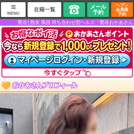
ヘブン
メール
在籍一覧
会員様
予約
MENU
予約
鶯谷│熟女 風俗 待ち合わせ型ヘルス「鶯谷おかあさん」/お