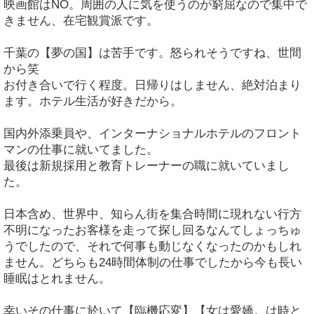
映画館はNO。周囲の人に気を使うのが窮屈なので集中で
きません、在宅観賞派です。
千葉の【夢の国】は苦手です。怒られそうですね、世間
から笑
お付き合いで行く程度。日帰りはしません、絶対泊まり
ます。ホテル生活が好きだから。
国内外添乗員や、インターナショナルホテルのフロント
マンの仕事に就いてました。
最後は新規採用と教育トレーナーの職に就いていまし
た。
日本含め、世界中、知らん街を集合時間に現れない行方
不明になったお客様を走って探し回るなんてしょっちゅ
うでしたので、それで何事も動じなくなったのかもしれ
ません。どちらも24時間体制の仕事でしたから今も長い
睡眠はとれません。
幸いその仕事に於いて【臨機応変】【女は愛嬌。は時と